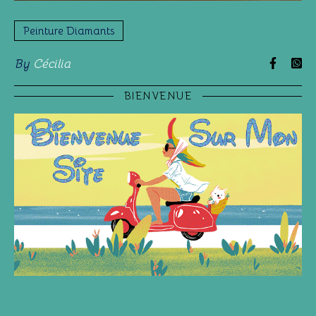
Peinture Diamants
By
Cécilia
BIENVENUE