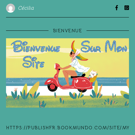
Cécilia
BIENVENUE
HTTPS://PUBLISHFR.BOOKMUNDO.COM/SITE/MYB