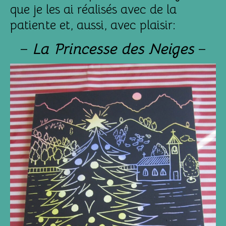
que je les ai réalisés avec de la
patiente et, aussi, avec plaisir:
–
La Princesse des
Neiges
–