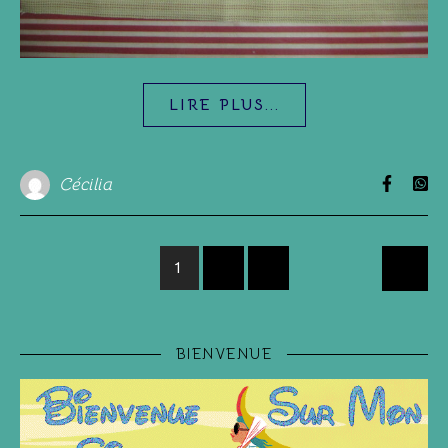
LIRE PLUS...
Cécilia
1
2
3
BIENVENUE