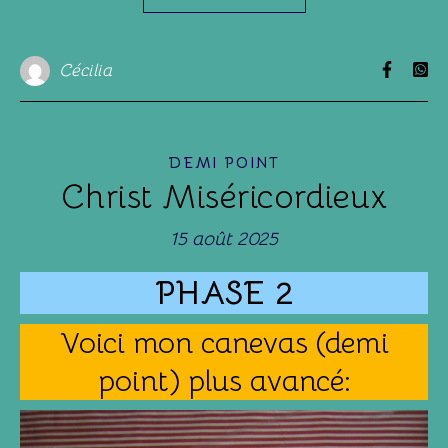
Cécilia
DEMI POINT
Christ Miséricordieux
15 août 2025
PHASE 2
Voici mon canevas (demi
point) plus avancé: