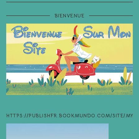
BIENVENUE
HTTPS://PUBLISHFR.BOOKMUNDO.COM/SITE/MYB