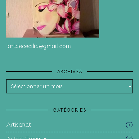
lartdececilia@gmail.com
ARCHIVES
Archives
CATÉGORIES
Artisanat
(7)
Autres Travaux
(7)