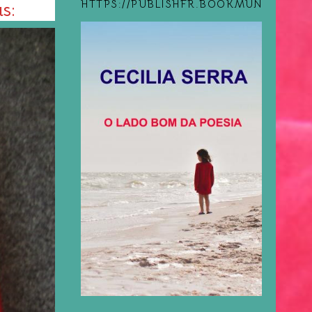
HTTPS://PUBLISHFR.BOOKMUNDO.COM
s: