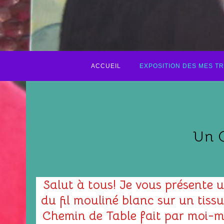
ACCUEIL
EXPOSITION DES MES T
Un C
Salut à tous! Je vous présente u
du fil mouliné blanc sur un tiss
Chemin de Table fait par moi-mê