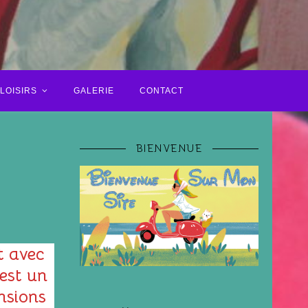
LOISIRS
GALERIE
CONTACT
BIENVENUE
t avec
’est un
nsions