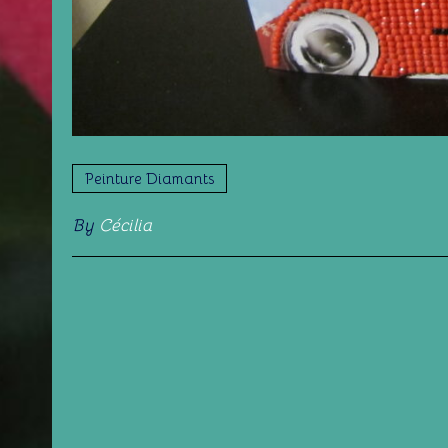
Peinture Diamants
By
Cécilia