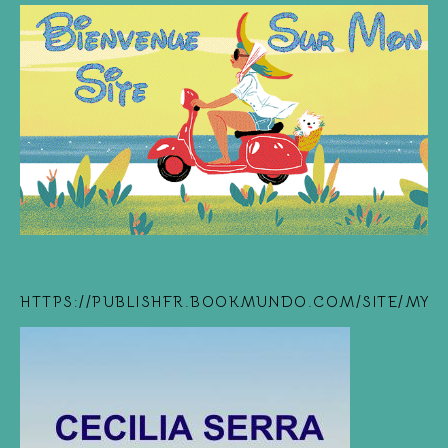
HTTPS://PUBLISHFR.BOOKMUNDO.COM/SITE/MYB