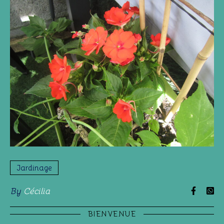
Jardinage
By
Cécilia
BIENVENUE