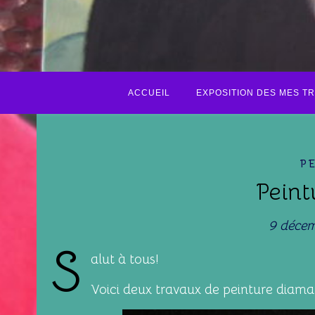
ACCUEIL
EXPOSITION DES MES T
P
Peint
9 déce
S
alut à tous!
Voici deux travaux de peinture diama