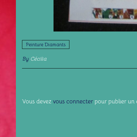
Peinture Diamants
By
Cécilia
Vous devez
vous connecter
pour publier un