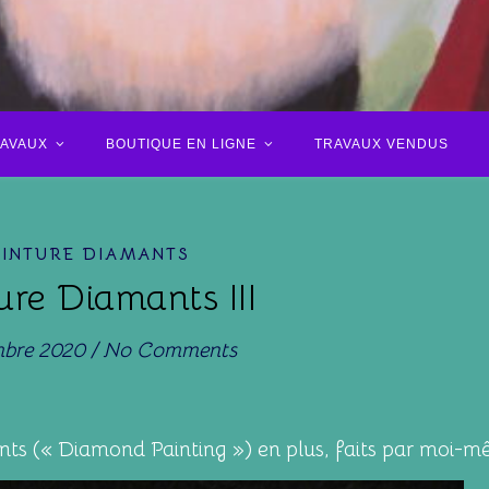
RAVAUX
BOUTIQUE EN LIGNE
TRAVAUX VENDUS
EINTURE DIAMANTS
ure Diamants III
mbre 2020
/
No Comments
nts (« Diamond Painting ») en plus, faits par moi-m