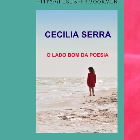
HTTPS://PUBLISHFR.BOOKMUNDO.COM