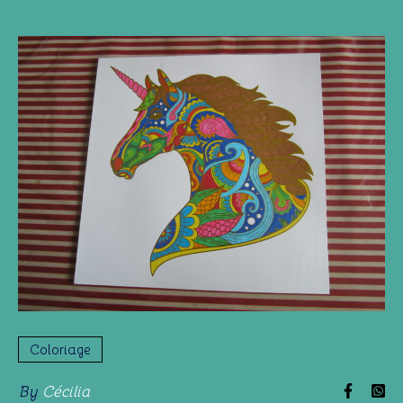
Coloriage
By
Cécilia