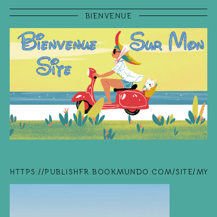
BIENVENUE
HTTPS://PUBLISHFR.BOOKMUNDO.COM/SITE/MYB