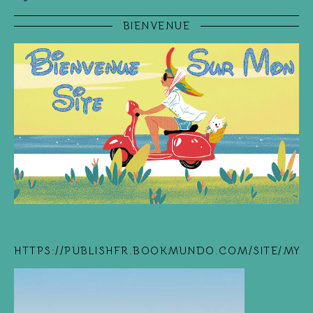
BIENVENUE
HTTPS://PUBLISHFR.BOOKMUNDO.COM/SITE/MYB