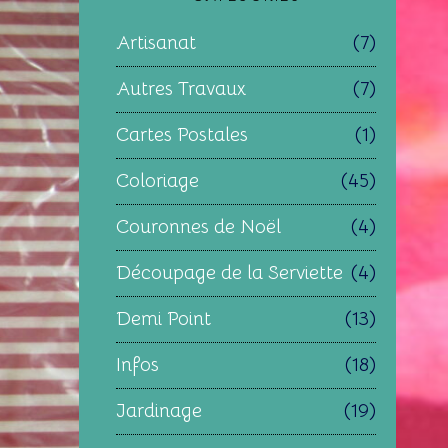
Artisanat
(7)
Autres Travaux
(7)
Cartes Postales
(1)
Coloriage
(45)
Couronnes de Noël
(4)
Découpage de la Serviette
(4)
Demi Point
(13)
Infos
(18)
Jardinage
(19)