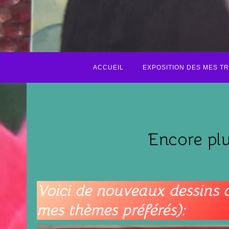
ACCUEIL
EXPOSITION DES MES T
Encore plu
Voici de nouveaux dessins c
mes thèmes préférés):