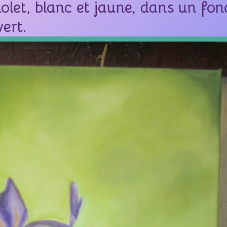
iolet, blanc et jaune, dans un fon
vert.