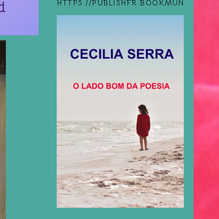
d
HTTPS://PUBLISHFR.BOOKMUNDO.COM